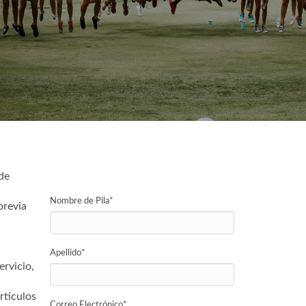
de
Nombre de Pila
*
previa
.
Apellido
*
ervicio,
rtículos
Correo Electrónico
*