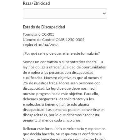
Raza/Etnicidad
Estado de Discapacidad
Formulario CC-305
Número de Control OMB 1250-0005
Expira el 30/04/2026
¿Por qué se le pide que rellene este formulario?
Somos un contratista o subcontratista federal. La
ley nos obliga a ofrecer igualdad de oportunidades
de empleo a las personas con discapacidad
cualificadas. Nuestro objetivo es que al menos el
7% de nuestros trabajadores sean personas con
discapacidad. La ley dice que debemos medir
nuestro progreso hacia este objetivo. Para ello,
debemos preguntar a los solicitantes y a los
empleados si tienen o han tenido alguna
discapacidad. Las personas pueden convertirse en
discapacitadas, por lo que debemos hacer esta
pregunta al menos cada cinco años.
Rellenar este formulario es voluntario y esperamos
que decida hacerlo. Su respuesta es confidencial.
Nadie que tome decisiones de contratación la verá.