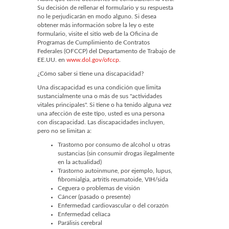
Su decisión de rellenar el formulario y su respuesta
no le perjudicarán en modo alguno. Si desea
obtener más información sobre la ley o este
formulario, visite el sitio web de la Oficina de
Programas de Cumplimiento de Contratos
Federales (OFCCP) del Departamento de Trabajo de
EE.UU. en
www.dol.gov/ofccp
.
¿Cómo saber si tiene una discapacidad?
Una discapacidad es una condición que limita
sustancialmente una o más de sus "actividades
vitales principales". Si tiene o ha tenido alguna vez
una afección de este tipo, usted es una persona
con discapacidad. Las discapacidades incluyen,
pero no se limitan a:
Trastorno por consumo de alcohol u otras
sustancias (sin consumir drogas ilegalmente
en la actualidad)
Trastorno autoinmune, por ejemplo, lupus,
fibromialgia, artritis reumatoide, VIH/sida
Ceguera o problemas de visión
Cáncer (pasado o presente)
Enfermedad cardiovascular o del corazón
Enfermedad celíaca
Parálisis cerebral